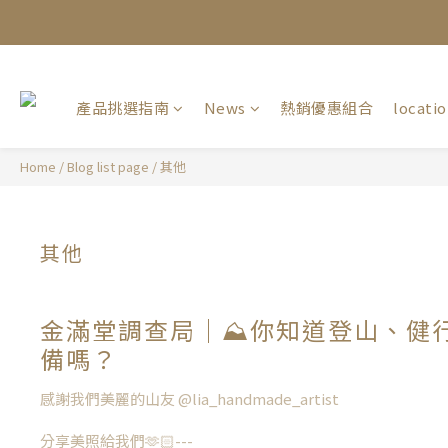
產品挑選指南
News
熱銷優惠組合
locati
Home
/
Blog list page
/
其他
其他
金滿堂調查局｜⛰️你知道登山、健
備嗎？
感謝我們美麗的山友 @lia_handmade_artist
分享美照給我們🫶🏻---