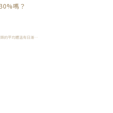
an and Vegetarian
30%嗎？
證實人類的平均體溫有日漸下
癌細胞是喜歡低溫的
、排便稀軟粘膩等
，內臟和免疫功能下