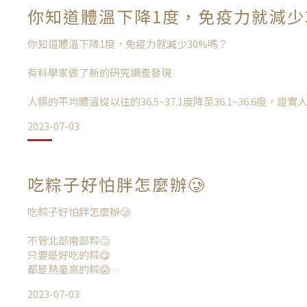
2021年3月所發布的報告《Going Plant-Based: The Rise of Veg
看著家裡的除濕機除出一桶桶的水覺得很很療癒
你知道體溫下降1度，免疫力就減少
Food》
不過你知道身體其實也需要除濕嗎？
指出在2020年彈性吃素的人口已佔全球人口的42%。
你知道體溫下降1度，免疫力就減少30%嗎？
有科學家做了新的研究調查發現
人類的平均體溫從以往的36.5~37.1度降至36.1~36.6度，
在此篇文章我們將和你一起了解
降的趨勢
2023-07-03
什麼是彈性素食主義呢？
身體濕氣重的症狀有哪些？
你以為體溫差一度沒有什麼差異嗎？
你知道，在台灣有多少人吃素嗎？
日本學者的研究指出，體溫下降1 度，免疫力就減少30％，
吃粽子好怕胖怎麼辦🥲
素食會導致手腳冰冷，身體不好嗎？
身體濕氣重會使人頭部昏沈
俗語說：「冷底是百病之源」
四肢水腫、咳嗽痰多、舌苔厚膩有齒痕、食慾不振、皮膚發疹
吃粽子好怕胖怎麼辦🥲
想嘗試吃素要怎麼開始呢？
身體冰冷也代表體內血液循環不佳，基礎代謝降低，加速老化
不管北部南部粽🤔
降，也容易變胖，反應遲鈍，疲勞，昏昏欲睡喔！
什麼是彈性素食主義
只要是好吃的粽😋
都是熱量高的粽😱
知道體溫稍稍提高可以增強免疫力，增強自癒力，而這些最
2023-07-03