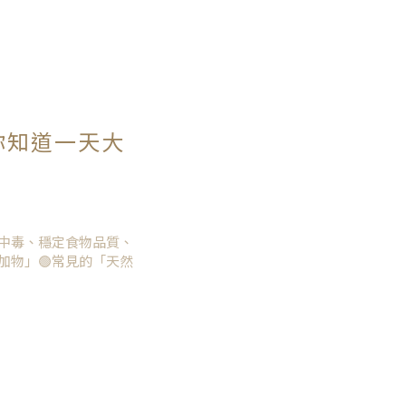
你知道一天大
中毒、穩定食物品質、
加物」🟢常見的「天然
青素、菠菜汁所代表的