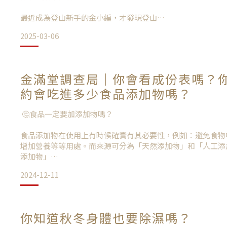
最近成為登山新手的金小編，才發現登山
2025-03-06
登山除了衣物準備之外，重要還有糧食喔！
依照功能可以區分成：
金滿堂調查局｜你會看成份表嗎？
✔️行動糧✔️預備糧 ✔️緊急糧
約會吃進多少食品添加物嗎？
🤔食品一定要加添加物嗎？
🤔什麼是行動糧呢？
食品添加物在使用上有時候確實有其必要性，例如：避免食物
登山健行是長時間消耗體力的運動，
增加營養等等用處。而來源可分為「天然添加物」和「人工添
添加物」
要保持體力，就需要即時補充能量💪🏻
2024-12-11
例如薑黃、梔子花、脂蟲萃取的胭脂紅色素、葡萄皮而來的花
去避免熱量不足，身體肌肉被當作
天然綠色色素等
熱量來源而分解流失
你知道秋冬身體也要除濕嗎？