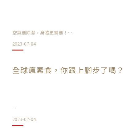
🔴常見的「人工添加物」
🎒要準備多少的行動糧才夠？
人工甜味劑、人工色素、防腐劑、保色劑、膨鬆劑、調味劑、
多日登山的行程，可以以正餐加上行動糧的重量
空氣要除濕，身體更需要！
去計算，一般會估算一人一天約1
最後，食品添加物不是不能吃，每個產品加的添加物都是在合
2023-07-04
吃進非常食物，長期累積下來是非常驚人的🫢
空氣要除濕，身體更需要！
全球瘋素食，你跟上腳步了嗎？
身體濕氣重的症狀有哪些？
體內的最佳除濕機
寒體質多吃「老薑」料理；熱體質多吃「嫩薑」料理
換季時最棒的養生保養術
2023-07-04
全球瘋素食，根據全球市調公司歐睿國際（Euromonitor Intern
最近天氣的氣溫溫差大，又常常下雨濕氣重，