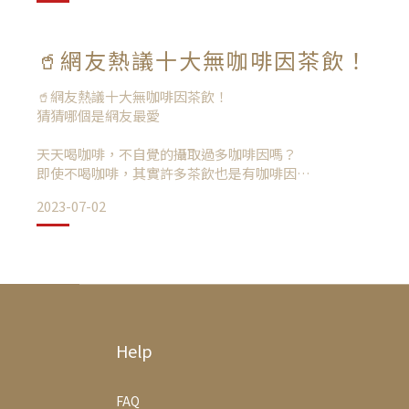
體內的最
🥤網友熱議十大無咖啡因茶飲！
沒吃粽子就好像沒過端午節的感覺
金小編今天一不注意吃了兩顆🤪
🥤網友熱議十大無咖啡因茶飲！
猜猜哪個是網友最愛
天天喝咖啡，不自覺的攝取過多咖啡因嗎？
即使不喝咖啡，其實許多茶飲也是有咖啡因
女生如果懷孕，更要注意咖啡因的攝取量🫢
不過也是要提醒金粉們
2023-07-02
好在市面上有越來越多無咖啡因的茶飲可以選擇
粽子好吃但也要適量的吃唷！
盤點網友們討論度最高的十大無咖啡因茶飲！
建議可以搭配著蔬菜水果吃🥗
來幫助腸胃消化
網友熱議無咖啡因茶飲依序為：
Help
而且粽子裡的肥肉啊蛋黃啊
🍹紅棗茶
吃了不自覺就會有種油膩感😖
FAQ
🍹草莓果茶