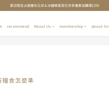
夏日限定🧊黑糖冬瓜茶＆冰糖蜂蜜菊花茶享優惠加購價$200
夏日限定🧊黑糖冬瓜茶＆冰糖蜂蜜菊花茶享優惠加購價$200
【mini.cube 迷你黑糖磚任選第2件6折】點此購買
加入Line 官方帳號，送你$50優惠券，現領現折！點我立即加入領取 》
on
recommend
About Us
membership
about-br
夏日限定🧊黑糖冬瓜茶＆冰糖蜂蜜菊花茶享優惠加購價$200
行糧食怎麼準