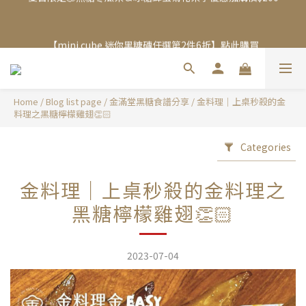
夏日限定🧊黑糖冬瓜茶＆冰糖蜂蜜菊花茶享優惠加購價$200
【mini.cube 迷你黑糖磚任選第2件6折】點此購買
加入Line 官方帳號，送你$50優惠券，現領現折！點我立即加入領
取 》
Home
/
Blog list page
/
金滿堂黑糖食譜分享
/
金料理｜上桌秒殺的金
料理之黑糖檸檬雞翅👏🏻
夏日限定🧊黑糖冬瓜茶＆冰糖蜂蜜菊花茶享優惠加購價$200
Categories
金料理｜上桌秒殺的金料理之
黑糖檸檬雞翅👏🏻
2023-07-04