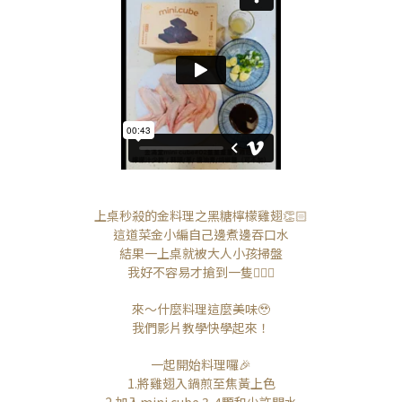
上桌秒殺的金料理之黑糖檸檬雞翅👏🏻
這道菜金小編自己邊煮邊吞口水
結果一上桌就被大人小孩掃盤
我好不容易才搶到一隻🤦🏻‍♀️
來～什麼料理這麼美味🥹
我們影片教學快學起來！
一起開始料理囉🎉
1.將雞翅入鍋煎至焦黃上色
2.加入mini.cube 3-4顆和少許開水