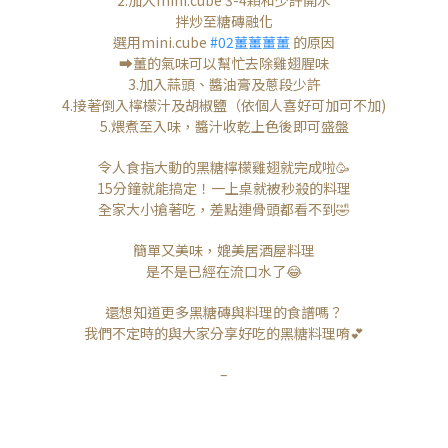
拌炒至糖磚融化
選用mini.cube
#02薑薑薑薑
的原因
➡️薑的氣味可以幫忙去除雞翅腥味
3.加入蒜頭、醬油膏及蔥段少許
4.接著倒入檸檬汁及胡椒鹽（依個人喜好可加可不加)
5.煨煮至入味，醬汁收乾上色後即可盛盤
令人食指大動的黑糖檸檬雞翅就完成啦🥳
15分鐘就能搞定！一上桌就被秒殺的料理
全家大小搶著吃，差點連骨頭都看不到🤣
簡單又美味，媲美居酒屋料理
是不是已經在流口水了😂
還想知道更多黑糖磚與料理的食譜嗎？
我們不定時的與大家分享好吃的黑糖料理唷💕
–