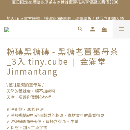
夏日限定🧊黑糖冬瓜茶＆冰糖蜂蜜菊花茶享優惠加購價$200
加入Line 官方帳號，送你$50優惠券，現領現折！點我立即加入領
取 》
夏日限定🧊黑糖冬瓜茶＆冰糖蜂蜜菊花茶享優惠加購價$200
粉磚黑糖磚 - 黑糖老薑薑母茶
_3入 tiny.cube ❘ 金滿堂
Jinmantang
\ 薑味最濃的薑母茶 /
天然的薑辣度，絕不加辣粉
天冷一喝讓你暖到心坎裡
即沖即飲・30秒速溶
✔ 將經典糖磚打碎而製成的粉磚，真材實料依舊看得見
✔ 沖泡速度提升6倍，每杯含有75%生薑
✔ 保證不加人工添加物