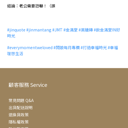
結論：老公需要恐嚇！（誤
#jinquote
#jinmantang
#JMT
#金滿堂
#黑糖磚
#飲金滿堂IN好
時光
#everymomentweloved
#闆娘每月專欄
#打造幸福時光
#幸福
理想生活
顧客服務 Service
常見問題 Q&A
出貨配送說明
退換貨政策
隱私權政策