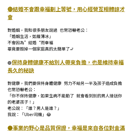
🔴結婚不會跟幸福劃上等號，用心經營互相體諒才
會
對婚姻，我和很多朋友說過 也常恐嚇老公：
「婚姻生活，如履薄冰」
不會因為”結婚“而幸褔
畢竟要毀掉一個家庭真的太簡單了🚬
保持身體健康不給別人帶來負擔，也是維持幸福
🟢
長久的秘訣
對健康，我們要保持身體健康 努力不給另一半及孩子造成負擔
也常恐嚇老公：
「你不保持健康，如果生病不能動了 就會看到別的男人接送你
的老婆孩子！」
老公說：「誰？男人是誰？」
我說：「Uber司機」😂
🟤事業的野心是品質保證，幸福是來自各位對金滿