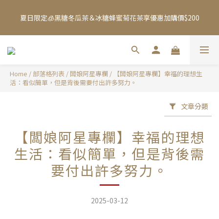
8
8
8
8
2
5
2
7
1
1
1
5
1
8
5
會員日超取免運即將開始
7
7
7
7
1
4
1
6
夏日限定🧊黑糖冬瓜茶＆冰糖蜂蜜菊花茶享優惠加購價$200
0
0
:
0
4
:
0
7
:
4
9
6
6
6
6
0
3
0
5
日
時
分
秒
3
6
3
8
5
5
5
9
5
9
2
4
2
5
2
7
加入Line 官方帳號，送你$50優惠券，現領現折！點我立即加入領
4
4
4
8
4
8
1
3
1
4
1
6
3
3
3
7
3
7
取 》
0
2
0
3
0
5
2
2
2
6
2
9
6
1
2
4
Home
/
部落格列表
/
闆娘阿星專欄
/
【闆娘阿星專欄】幸福的理想生
1
1
1
5
1
8
5
會員日超取免運即將開始
0
活：看似簡單，但是背後需要付出許多努力。
1
3
0
0
:
0
4
:
0
7
:
4
9
0
2
日
時
分
秒
3
6
3
8
1
文章分類
2
5
2
7
0
1
4
1
6
【闆娘阿星專欄】幸福的理想
0
3
0
5
2
4
生活：看似簡單，但是背後需
1
3
要付出許多努力。
0
2
1
0
2025-03-12