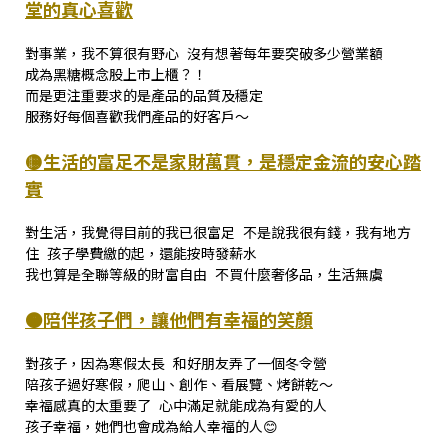
堂的真心喜歡
對事業，我不算很有野心 沒有想著每年要突破多少營業額
成為黑糖概念股上市上櫃？！
而是更注重要求的是產品的品質及穩定
服務好每個喜歡我們產品的好客戶～
🟡生活的富足不是家財萬貫，是穩定金流的安心踏
實
對生活，我覺得目前的我已很富足 不是說我很有錢，我有地方
住 孩子學費繳的起，還能按時發薪水
我也算是全聯等級的財富自由 不買什麼奢侈品，生活無虞
🟠陪伴孩子們，讓他們有幸福的笑顏
對孩子，因為寒假太長 和好朋友弄了一個冬令營
陪孩子過好寒假，爬山、創作、看展覽、烤餅乾～
幸福感真的太重要了 心中滿足就能成為有愛的人
孩子幸福，她們也會成為給人幸福的人😊