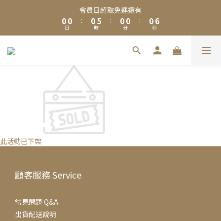
1
1
1
1
1
1
6
6
1
1
1
1
1
1
7
7
會員日超取免運還有
會員日超取免運還有
0
0
0
0
:
:
0
0
5
5
:
:
0
0
0
0
:
:
0
0
6
6
9
日
日
9
9
時
時
9
分
分
9
9
秒
秒
4
4
5
5
8
8
8
8
8
8
3
3
4
4
7
7
7
7
7
7
2
2
3
3
夏日限定🧊黑糖冬瓜茶＆冰糖蜂蜜菊花茶享優惠加購價$200
6
6
6
6
6
6
1
1
2
2
5
5
5
5
5
5
0
0
1
1
加入Line 官方帳號，送你$50優惠券，現領現折！點我立即加入領
4
4
4
9
4
4
4
0
0
3
3
3
8
3
3
3
9
取 》
2
2
2
7
2
2
2
8
1
1
1
6
1
1
1
7
會員日超取免運還有
0
0
:
0
5
:
0
0
:
0
6
日
時
分
秒
4
5
此活動已下架
3
4
2
3
1
2
顧客服務 Service
0
1
0
常見問題 Q&A
出貨配送說明