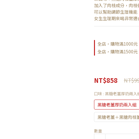
加入了肉桂成分，肉桂
可以幫助調節生理機能
女生生理期來喝非常適
全店，購物滿1000
全店，購物滿1500
NT$858
NT$9
口味
: 黑糖老薑厚奶兩入
黑糖老薑厚奶兩入組
黑糖老薑＋黑糖肉桂
數量