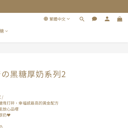
繁體中文
糖
立即購買
倍の黑糖厚奶系列2
/
糖塊打碎，幸福感最高的黃金配方
能放心品嚐
奶❤️
奶