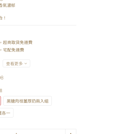
香氣濃郁
合！
元，超商取貨免運費
元，宅配免運費
查看更多
98
組
黑糖肉桂薑厚奶兩入組
薑各一