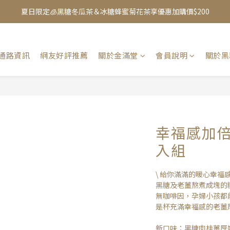
夏日限定🧊黑糖冬瓜茶＆冰糖蜂蜜菊花茶享優惠加購價$200
【mini.cube 迷你黑糖磚任選第2件6折】點此購買
加入Line 官方帳號，送你$50優惠券，現領現折！點我立即加入領取 》
通路資訊
網友好評推薦
關於金滿堂
會員說明
關於黑
夏日限定🧊黑糖冬瓜茶＆冰糖蜂蜜菊花茶享優惠加購價$200
幸福感加
入組
\ 給你滿滿的暖心幸福感 
黑糖及老薑熬煮成塊的
無咖啡因，孕婦小孩都
是杯充滿幸福感的老薑厚
新口味：黑糖肉桂薑厚