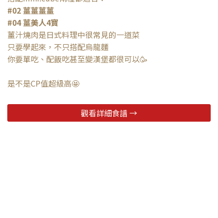
#02 薑薑薑薑
#04 薑美人4寶
薑汁燒肉是日式料理中很常見的一道菜
只要學起來，不只搭配烏龍麵
你要單吃、配飯吃甚至變漢堡都很可以🥳
是不是CP值超級高🤩
觀看詳細食譜 →