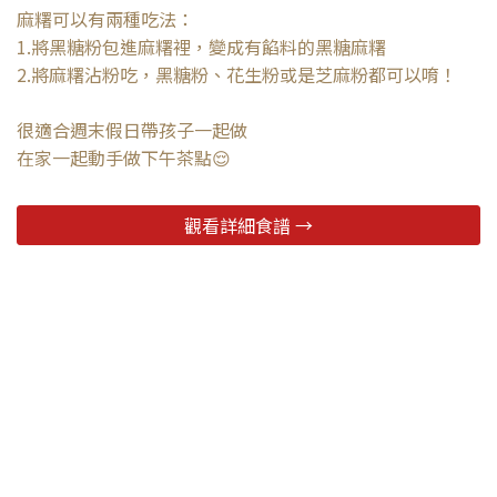
麻糬可以有兩種吃法：
1.將黑糖粉包進麻糬裡，變成有餡料的黑糖麻糬
2.將麻糬沾粉吃，黑糖粉、花生粉或是芝麻粉都可以唷！
很適合週末假日帶孩子一起做
在家一起動手做下午茶點😌
觀看詳細食譜 →