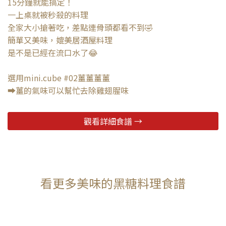
15分鐘就能搞定！
一上桌就被秒殺的料理
全家大小搶著吃，差點連骨頭都看不到🤣
簡單又美味，媲美居酒屋料理
是不是已經在流口水了😂
選用mini.cube #02薑薑薑薑
➡️薑的氣味可以幫忙去除雞翅腥味
觀看詳細食譜 →
看更多美味的黑糖料理食譜