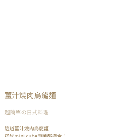
薑汁燒肉烏龍麵
超簡單の日式料理
這道薑汁燒肉烏龍麵
搭配mini.cube兩種都適合：