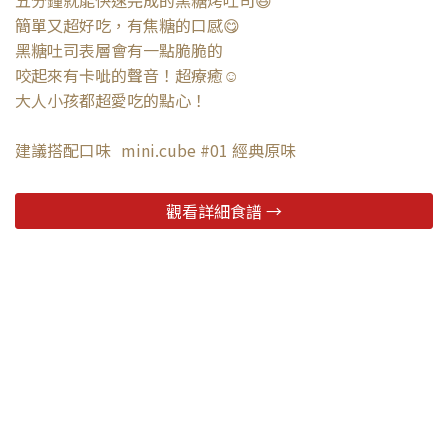
五分鐘就能快速完成的黑糖烤吐司😆
簡單又超好吃，有焦糖的口感😋
黑糖吐司表層會有一點脆脆的
咬起來有卡呲的聲音！超療癒☺️
大人小孩都超愛吃的點心！
建議搭配口味 mini.cube #01 經典原味
觀看詳細食譜 →