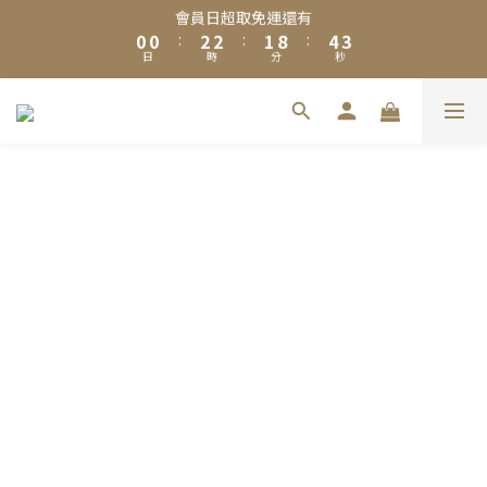
0
0
2
2
1
8
4
2
9
日
9
時
分
秒
1
1
3
3
2
9
5
3
會員日超取免運還有
1
1
0
7
3
1
8
8
9
0
0
:
2
2
:
1
8
:
4
2
0
0
6
2
0
日
時
分
秒
7
7
9
9
8
9
1
1
0
7
3
1
5
1
夏日限定🧊黑糖冬瓜茶＆冰糖蜂蜜菊花茶享優惠加購價$200
6
6
8
8
7
8
0
0
6
2
0
4
0
5
5
7
7
6
9
7
5
1
3
加入Line 官方帳號，送你$50優惠券，現領現折！點我立即加入領
4
4
6
6
5
8
6
4
0
2
3
3
5
5
4
7
5
3
取 》
1
2
2
4
4
3
6
4
2
0
1
1
3
3
2
9
5
3
1
會員日超取免運還有
0
0
:
2
2
:
1
8
:
4
2
0
日
時
分
秒
1
1
0
7
3
1
0
0
6
2
0
5
1
4
0
3
2
1
0