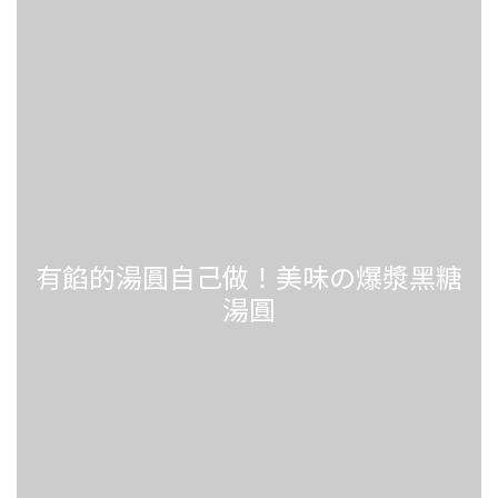
有餡的湯圓自己做！美味の爆漿黑糖
湯圓