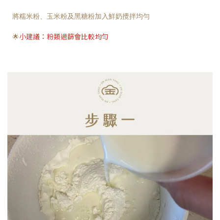
將糯米粉、玉米粉及黑糖粉加入鮮奶攪拌均勻
小建議：粉類過篩會比較均勻
🌟