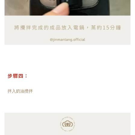
步驟四：
拌入奶油攪拌