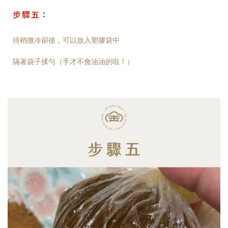
步驟五：
待稍微冷卻後，可以放入塑膠袋中
隔著袋子揉勻（手才不會油油的啦！）