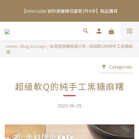
夏日限定🧊黑糖冬瓜茶＆冰糖蜂蜜菊花茶享優惠加購價$200
【mini.cube 迷你黑糖磚任選第2件6折】點此購買
加入Line 官方帳號，送你$50優惠券，現領現折！點我立即加入領
取 》
Home
/
Blog list page
/
金滿堂黑糖食譜分享
/
超級軟Q的純手工黑糖麻
糬
夏日限定🧊黑糖冬瓜茶＆冰糖蜂蜜菊花茶享優惠加購價$200
Categories
超級軟Q的純手工黑糖麻糬
2023-06-29