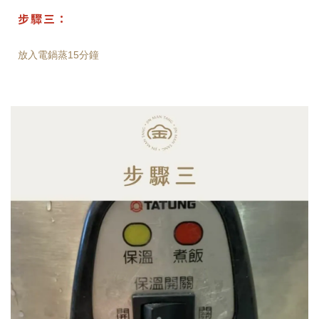
步驟三：
放入電鍋蒸15分鐘