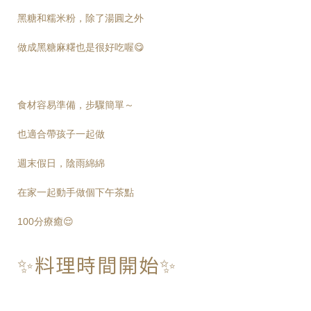
黑糖和糯米粉，除了湯圓之外
做成黑糖麻糬也是很好吃喔😋
食材容易準備，步驟簡單～
也適合帶孩子一起做
週末假日，陰雨綿綿
在家一起動手做個下午茶點
100分療癒😌
✨料理時間開始✨