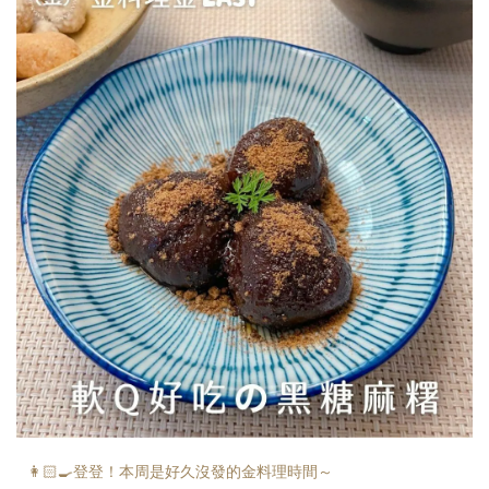
👩🏻‍🍳登登！本周是好久沒發的金料理時間～