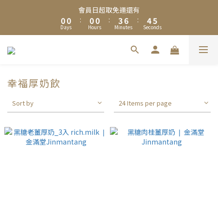
1
1
1
1
1
1
1
1
4
4
7
7
5
5
6
6
會員日超取免運還有
會員日超取免運還有
0
0
0
0
:
:
0
0
0
0
:
:
3
3
6
6
:
:
4
4
5
5
Days
Days
9
9
Hours
Hours
9
9
Minutes
Minutes
Seconds
Seconds
2
2
5
5
3
3
4
4
8
8
8
8
1
1
4
4
2
2
3
3
7
7
7
7
0
0
3
3
1
1
2
2
夏日限定🧊黑糖冬瓜茶＆冰糖蜂蜜菊花茶享優惠加購價$200
6
6
6
6
9
2
2
0
0
1
1
5
5
5
5
8
9
1
1
0
0
幸福厚奶飲
加入Line 官方帳號，送你$50優惠券，現領現折！點我立即加入領
4
4
4
4
7
8
9
0
0
3
3
3
3
6
9
7
8
取 》
Sort by
2
2
2
2
5
24 Items per page
8
6
7
1
1
1
1
4
7
5
6
會員日超取免運還有
0
0
:
0
0
:
3
6
:
4
5
Days
Hours
Minutes
Seconds
2
5
3
4
1
4
2
3
0
3
1
2
2
0
1
1
0
0