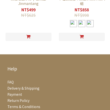
Jinmantang
組
NT$499
NT$858
NT$625
NT$998
Help
FAQ
Delivery & Shipping
Payment
Return Policy
Terms & Conditions