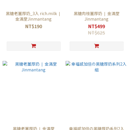
黑糖老薑厚奶_3入 rich.milk ❘
黑糖肉桂薑厚奶 ❘ 金滿堂
金滿堂Jinmantang
Jinmantang
NT$190
NT$499
NT$625
黑糖老薑厚奶 ❘ 金滿堂
幸福感加倍の黑糖厚奶系列2入