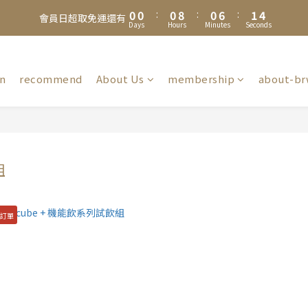
1
1
1
1
1
1
9
9
1
1
7
7
2
2
4
4
8
8
8
8
9
0
0
0
0
:
:
0
0
8
8
:
:
0
0
6
6
:
:
1
1
3
3
7
7
7
7
8
會員日超取免運還有
會員日超取免運還有
Days
Days
Hours
Hours
Minutes
Minutes
Seconds
Seconds
7
7
5
5
0
0
2
2
6
6
6
6
7
9
6
6
4
4
1
1
5
5
5
5
6
8
夏日限定🧊黑糖冬瓜茶＆冰糖蜂蜜菊花茶享優惠加購價$200
5
5
3
3
0
0
4
4
4
4
5
7
4
4
2
2
3
3
3
3
9
4
6
on
recommend
About Us
membership
about-br
加入Line 官方帳號，送你$50優惠券，現領現折！點我立即加入領取 》
3
3
1
1
2
2
2
2
8
3
5
2
2
0
0
1
1
1
9
1
7
2
4
1
1
0
0
:
0
8
:
0
6
:
1
3
會員日超取免運還有
Days
Hours
Minutes
Seconds
0
0
7
5
0
2
6
4
1
組
5
3
0
4
2
3
1
2
0
併訂單
1
0