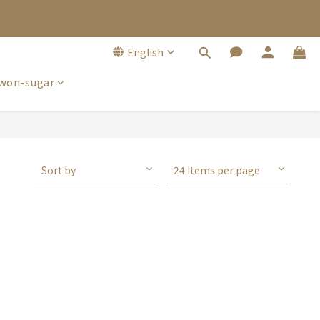
English
won-sugar
Sort by
24 Items per page