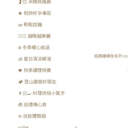
🤰🏻 孕媽咪推薦
🍀 祝妳好孕專區
🧱 輕鬆控糖
🧚🏻‍♀️ 越喝越美麗
❄️ 冬季暖心飲品
經典糖磚全系列 cut
🧊 夏日清涼解渴
🍁 秋季調理保養
🏕️ 登山露營好朋友
👩🏻‍🍳 料理烘焙小幫手
🎁 送禮傳心意
☕️ 試飲體驗組
cube