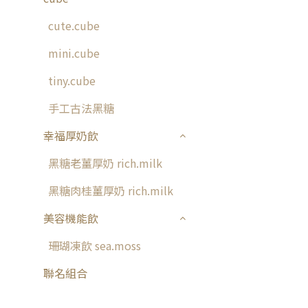
cute.cube
mini.cube
tiny.cube
手工古法黑糖
幸福厚奶飲
黑糖老薑厚奶 rich.milk
黑糖肉桂薑厚奶 rich.milk
美容機能飲
珊瑚凍飲 sea.moss
聯名組合