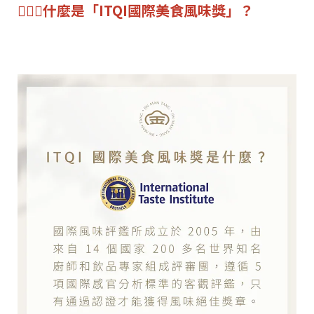
💁🏻‍♀️什麼是「ITQI國際美食風味獎」？