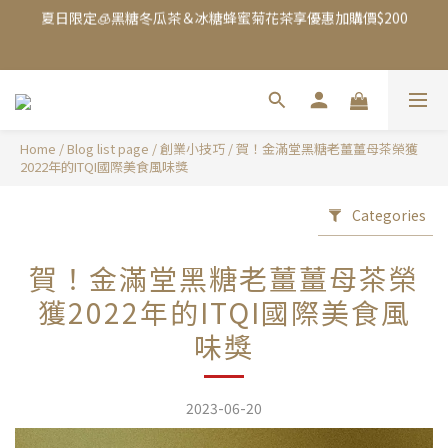
夏日限定🧊黑糖冬瓜茶＆冰糖蜂蜜菊花茶享優惠加購價$200
【mini.cube 迷你黑糖磚任選第2件6折】點此購買
加入Line 官方帳號，送你$50優惠券，現領現折！點我立即加入領
取 》
Home
/
Blog list page
/
創業小技巧
/
賀！金滿堂黑糖老薑薑母茶榮獲
2022年的ITQI國際美食風味獎
夏日限定🧊黑糖冬瓜茶＆冰糖蜂蜜菊花茶享優惠加購價$200
Categories
賀！金滿堂黑糖老薑薑母茶榮
獲2022年的ITQI國際美食風
味獎
2023-06-20