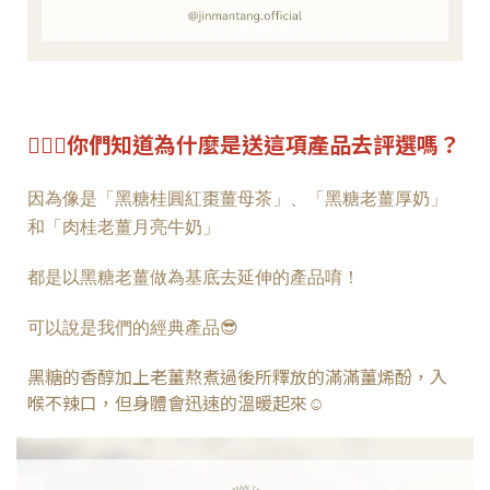
💁🏻‍♀️你們知道為什麼是送這項產品去評選嗎？
因為像是「黑糖桂圓紅棗薑母茶」、「黑糖老薑厚奶」
和「肉桂老薑月亮牛奶」
都是以黑糖老薑做為基底去延伸的產品唷！
可以說是我們的經典產品😎
黑糖的香醇加上老薑熬煮過後所釋放的滿滿薑烯酚，入
喉不辣口，但身體會迅速的溫暖起來☺️