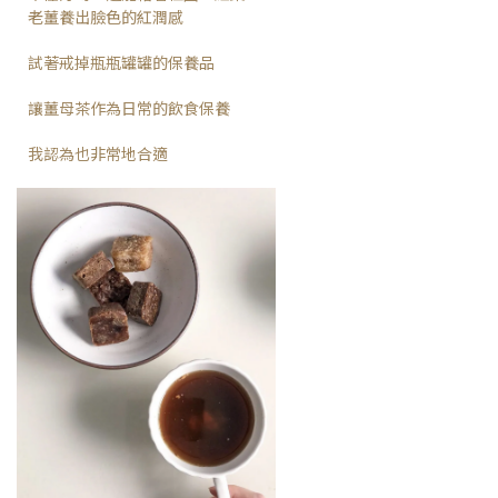
老薑養出臉色的紅潤感
試著戒掉瓶瓶罐罐的保養品
讓薑母茶作為日常的飲食保養
我認為也非常地合適