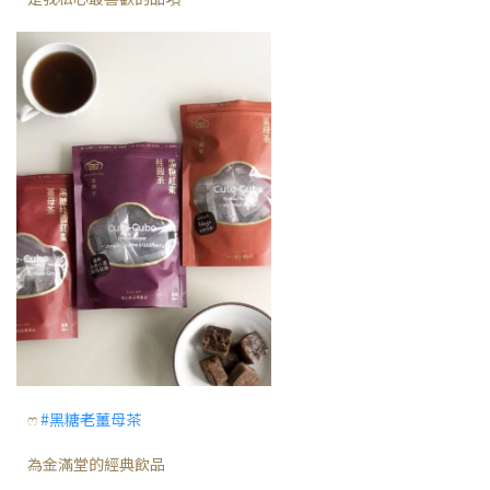
ෆ
#黑糖老薑母茶
為金滿堂的經典飲品