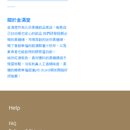
＿＿
關於金滿堂
金滿堂作為九份黑糖飲品老店，販售自
己日日喝也安心的飲品 我們研發經期必
喝的黑糖磚、市場首創的迷你黑糖磚、
喝了會超幸福的超濃醇薑汁奶茶，以及
素食者也能飲用的膠原蛋白飲！
給你紅潤氣色，真材實料的黑糖通過不
殘留檢驗，沒有刺鼻人工香精味道，黑
糖的療癒幸福感讓ptt dcard網友開箱好
評推薦！
Help
FAQ