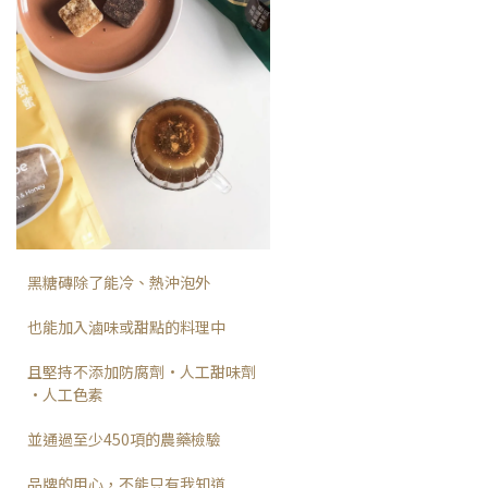
黑糖磚除了能冷、熱沖泡外
也能加入滷味或甜點的料理中
且堅持不添加防腐劑·人工甜味劑
·人工色素
並通過至少450項的農藥檢驗
品牌的用心，不能只有我知道