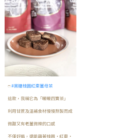
ෆ
#黑糖桂圓紅棗薑母茶
這款，我稱它為「暖暖四寶茶」
利用甘蔗及溫補食材慢慢熬製而成
微甜又有老薑微辣的口感
不僅好喝，還能藉著桂圓·紅棗·