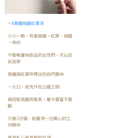
ෆ
#黑糖桂圓紅棗茶
小小一顆，有著黑糖·紅棗·桂圓
·枸杞
不敢喝薑味飲品的女孩們，可以試
試這款
黑糖與紅棗所釋出的自然甜味
ㄧ入口，就充斥在口齒之間
再搭配桂圓的香氣，層次豐富不甜
膩
只要2分鐘，就獲得一位暖心的工
作夥伴
是我私心最喜歡的品項