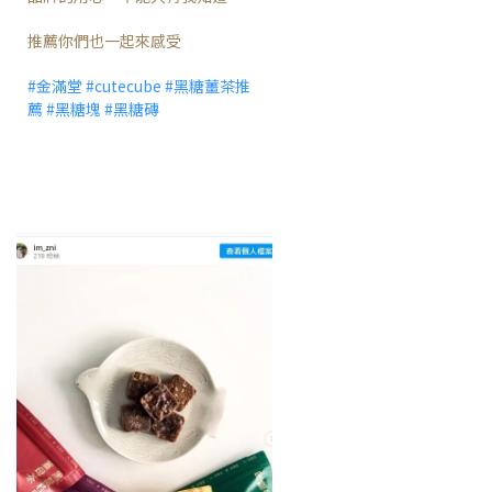
推薦你們也一起來感受
#金滿堂
#cutecube
#黑糖薑茶推
薦
#黑糖塊
#黑糖磚