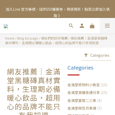
夏日限定🧊黑糖冬瓜茶＆冰糖蜂蜜菊花茶享優惠加購價$200
加入Line 官方帳號，送你$50優惠券，現領現折！點我立即加入領
取 》
夏日限定🧊黑糖冬瓜茶＆冰糖蜂蜜菊花茶享優惠加購價$200
Home
/
Blog list page
/
網友們的好評推薦
/
網友推薦｜金滿堂黑糖磚
真材實料，生理期必備暖心飲品，超用心的品牌不能只有我知道
Categories
Categories
網友推薦｜金滿
堂黑糖磚真材實
金滿堂原物料小教室
(10)
料，生理期必備
金滿堂黑糖食譜分享
(15)
暖心飲品，超用
金滿堂露營二三事
(4)
心的品牌不能只
金滿堂兩性月事通
(7)