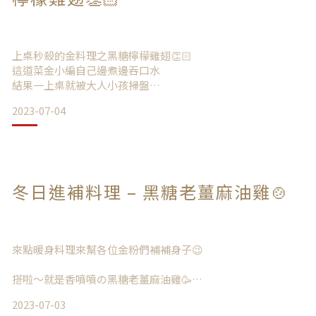
不論在家自己做、外出露營、朋友聚會都很適合！
黑糖鬆餅 需要的材料有:
上桌秒殺的金料理之黑糖檸檬雞翅👏🏻
這道菜金小編自己邊煮邊吞口水
金小編私藏飲品配方/
結果一上桌就被大人小孩掃盤
低筋麵粉３００克
我好不容易才搶到一隻🤦🏻‍♀️
金滿堂黑糖３０克
☕️暖心飲品一：黑糖熱紅酒
2023-07-04
雞蛋２顆
來～什麼料理這麼美味🥹
牛奶２２０克
☕️暖心飲品二：黑糖薑歐蕾
我們影片教學快學起來！
無鹽奶油１４克
一起開始料理囉🎉
冬日進補料理 – 黑糖老薑麻油雞🍲
1.將雞翅入鍋煎至焦黃上色
2.加入mini.cube 3-4顆和少許開水
拌炒至糖磚融化
這次搭配的是mini.cube #01 經典原味
☕️暖心飲品一：黑糖熱紅酒
選用mini.cube #02薑薑薑薑 的原因
➡️薑的氣味可以幫忙去除雞翅腥味
來點暖身料理來幫各位金粉們補補身子😉
3.加入蒜頭、醬油膏及蔥段少許
4.接著倒入檸檬汁及胡椒鹽（依個人喜好可加可不加)
搭啦～就是香噴噴の黑糖老薑麻油雞🥳
準備材料
2023-07-03