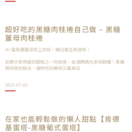
紅酒（建議選擇單寧含量低）
✨料理時間開始✨
蘋果
甜成
＃02薑薑薑薑
超好吃的黑糖肉桂捲自己做 – 黑糖
肉桂（可依個人喜好選擇性加入）
黑糖老薑麻油雞需要的材料有：
薑母肉桂捲
✍️ 當黑糖薑母搭上肉桂，蹦出養生新滋味！
雞肉適量
切片老薑
近期大家熱愛的甜點之一肉桂捲，金滿媽媽也來挑戰囉！黑糖
枸杞適量
與肉桂的結合，讓妳吃的美味又養身😋
麻油適量
料理米酒
2023-07-03
步驟
🔍你知道肉桂其實對身體的益處很多嗎？
・mini.cube #04 薑美人4寶
將
肉桂可以緩解胃寒冷痛、四肢冰冷、食慾不振、婦女產後腹
mini.cube 這邊購買👉 #04 薑美人4寶
痛、閉經或經期小腹冷痛等症狀
在家也能輕鬆做的懶人甜點【肯德
很適合作為女生調理身體食用唷！
基蛋塔-黑糖葡式蛋塔】